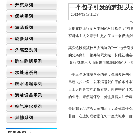
一个包子引发的梦想 从
2012/6/13 13:15:33
近期在网上很多网友间的对话都是：“有
家讲述主人公覃宁红是如何从一名
保洁女
其实这段视频被网友戏称为“一个包子引
的父亲痛打一顿并怒骂为贼，从此让他在
160元钱走出大山里来到繁花似锦的大上
小学五年级都没毕业的她，像很多外来小
串巷去拉业务，以不满意就白干的条件争
天上人间最大的老板看到。那种拼劲让大
的业务。即便是怀孕，她也挺着大肚子每
最后
邦尼保洁
给大家加油：无论你是什么
非都，在上海或者是任何一座大城市，都