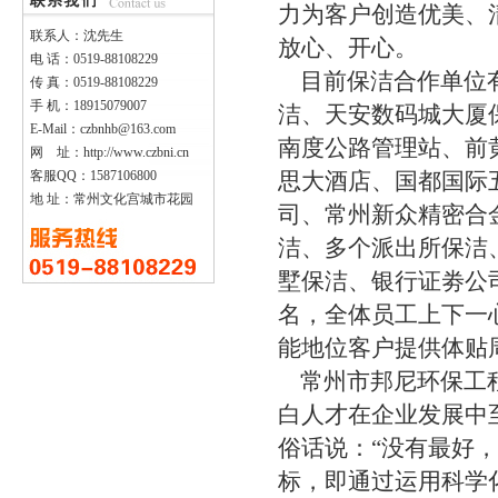
力为客户创造优美、
联系人：沈先生
放心、开心。
电 话：0519-88108229
目前保洁合作单位有
传 真：0519-88108229
手 机：18915079007
洁、天安数码城大厦
E-Mail：czbnhb@163.com
南度公路管理站、前
网 址：http://www.czbni.cn
客服QQ：1587106800
思大酒店、国都国际
地 址：常州文化宫城市花园
司、常州新众精密合
洁、多个派出所保洁
墅保洁、银行证劵公
名，全体员工上下一
能地位客户提供体贴
常州市邦尼环保工程
白人才在企业发展中
俗话说：“没有最好
标，即通过运用科学