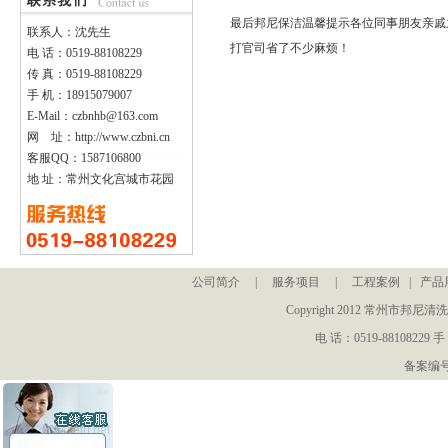
最后
邦尼保洁
温馨提示各位同事朋友亲戚
联系人：沈先生
打官司省了不少麻烦！
电 话：0519-88108229
传 真：0519-88108229
手 机：18915079007
E-Mail：czbnhb@163.com
网 址：http://www.czbni.cn
客服QQ：1587106800
地 址：常州文化宫城市花园
公司简介
|
服务项目
|
工程案例
|
产品
Copyright 2012 常州
电 话：0519-88108229 手
备案编号：