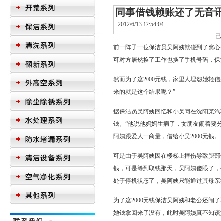
同事借钱赖账还了无音讯
2012/6/13 12:54:04
前一阵子一位
保洁员
吴阿姨就碰到了窝心
可对方居然换了工作也换了手机号码，
保
然而为了这2000元钱，家里人埋怨她轻
来的就是这个结果呢？”
据
保洁员
吴阿姨回忆和小吴同在沈阳某汽
钱。“他说他妈妈生病了，女朋友闹着要
阿姨跟爱人一商量，借给小吴2000元钱。
可是由于吴阿姨因在楼梯上摔伤导致腿部
钱，可是等到取钱那天，吴阿姨傻眼了，
处于停机状态了，吴阿姨只能通过其母亲
为了这2000元钱保洁吴阿姨和老公还闹
她钱拿回来了没有，此时吴阿姨真不知该