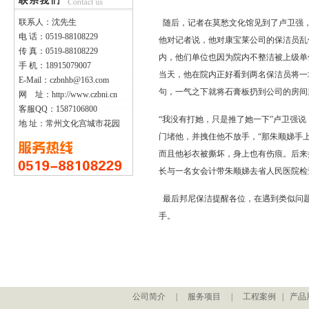
联系人：沈先生
随后，记者在莫愁文化馆见到了卢卫强，
电 话：0519-88108229
他对记者说，他对康宝莱公司的
保洁员
乱
传 真：0519-88108229
内，他们单位也因为院内不整洁被上级单
手 机：18915079007
当天，他在院内正好看到两名保洁员将一
E-Mail：czbnhb@163.com
句，一气之下就将石膏板扔到公司的房间
网 址：http://www.czbni.cn
客服QQ：1587106800
“我没有打她，只是推了她一下”卢卫强
地 址：常州文化宫城市花园
门堵他，并拽住他不放手，“那朱顺娣手
而且他衫衣被撕坏，身上也有伤痕。后来
长与一名女会计带朱顺娣去省人民医院检
最后
邦尼保洁
提醒各位，在遇到类似问
手。
公司简介
|
服务项目
|
工程案例
|
产品