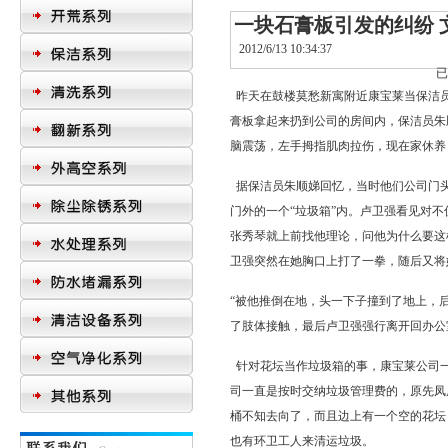
一块石膏板引发的纠纷 
2012/6/13 10:34:37
昨天在鼓楼莫愁新寓附近康宝莱当
保洁
膏板拿起来扔到公司的房间内，
保洁员
朱
脑震荡，左手拇指肌肉拉伤，现在家休养
据保洁员朱顺娣回忆，当时他们公司门头
门外的一个“垃圾箱”内。卢卫强看见对
张秀琴就上前找他理论，问他为什么要这
卫强突然在她胸口上打了一拳，随后又将
“被他推倒在地，头一下子撞到了地上，
了肢体接触，最后卢卫强强行离开回办公
针对花坛当作垃圾箱的事，康宝莱公司一
司一直是按时交纳垃圾管理费的，原先凤
桶不知去向了，而且边上有一个空的花坛
也有环卫工人来清运垃圾。