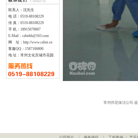
联系人：沈先生
电 话：0519-88108229
传 真：0519-88108229
手 机：18915079007
E-Mail：czbnhb@163.com
网 址：http://www.czbni.cn
客服QQ：1587106800
地 址：常州文化宫城市花园
常州邦尼保洁公司-提供专业高质量的企
公司简介
|
服务项目
|
工程案例
|
产品