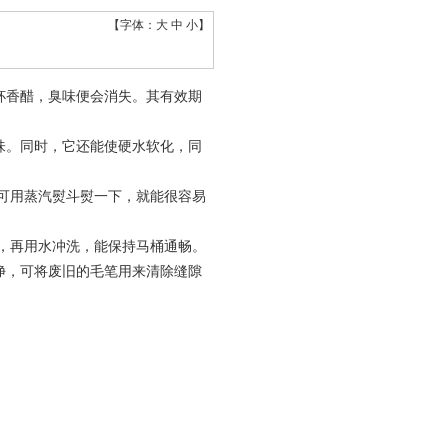
【字体：
大
中
小
】
杯香醋，臭味便会消失。其有效期
味。同时，它还能使硬水软化，同
可用蒸汽熨斗熨一下，就能很容易
，再用水冲洗，能保持马桶通畅。
净，可将废旧的毛笔用来清除缝隙