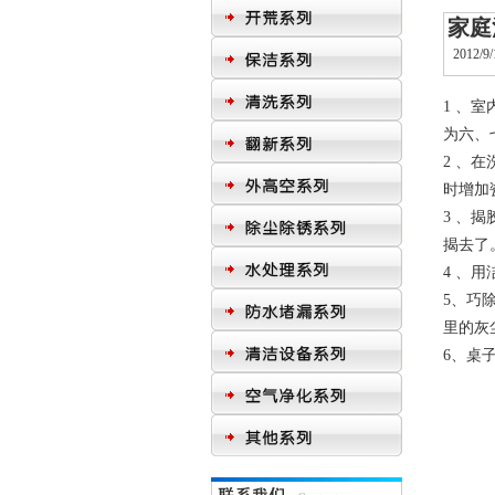
家庭
2012/9/
1
、室
为六、
2
、在
时增加
3
、揭
揭去了
4
、用
5
、巧
里的灰
6
、桌
常州邦