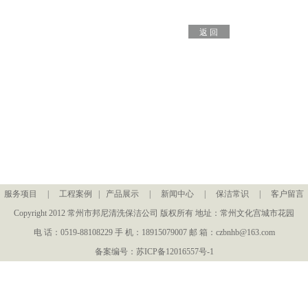
|
服务项目
|
工程案例
|
产品展示
|
新闻中心
|
保洁常识
|
客户留言
Copyright 2012 常州市邦尼清洗保洁公司 版权所有 地址：常州文化宫城市花园
电 话：0519-88108229 手 机：18915079007 邮 箱：czbnhb@163.com
备案编号：苏ICP备12016557号-1