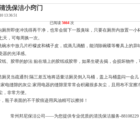
清洗保洁小窍门
10 13:36:51
已阅读
5664
次
内厕所即使冲洗得再干净，也常会留下一股臭味，只要在厕所内放置一小
七天，可每周换一次。
洗碗水中放几片柠檬皮和橘子皮，或滴几滴醋，能消除碗碟等餐具上的异
瓷器的光泽感。
胶纸、胶带的妙法
:
贴在墙上的胶纸或胶带，如果生硬去揭，会损坏物件，
。
洁厕灵当疏通剂
:
隔三差五地将适量洁厕灵倒入马桶，盖上马桶盖闷一会儿
除家电缝隙的灰尘
:
家用电器的缝隙里常常会积藏很多灰尘，且用布不宜擦
尘，非常方便。
子，瓶子表面的不干胶痕迹用风油精可以擦掉！
尼保洁公司——为您提供专业优质的清洗保洁服务-88108229